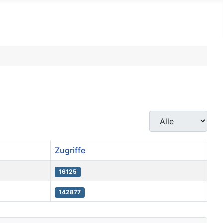
Anzeige #
Zugriffe
16125
142877